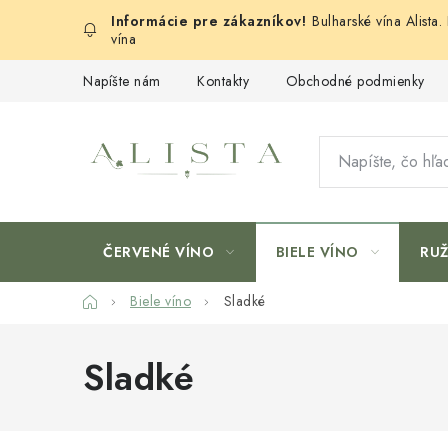
Prejsť
Bulharské vína Alista
na
vína
obsah
Napíšte nám
Kontakty
Obchodné podmienky
ČERVENÉ VÍNO
BIELE VÍNO
RU
Domov
Biele víno
Sladké
Sladké