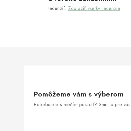
r
recenzií.
Zobraziť všetky recenzie
v
k
y
v
ý
p
i
s
Pomôžeme vám s výberom
u
Potrebujete s niečím poradiť? Sme tu pre vás