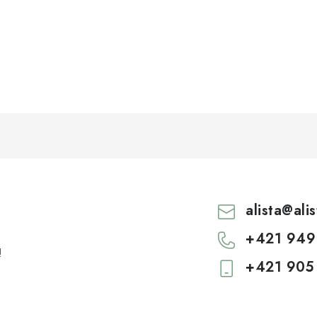
alista
@
ali
+421 949
!
+421 905