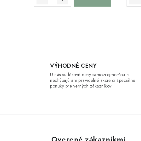
o
o
v
v
O
v
l
VÝHODNÉ CENY
U nás sú férové ceny samozrejmosťou a
á
nechýbajú ani pravidelné akcie či špeciálne
d
ponuky pre verných zákazníkov.
a
c
i
e
Overené zákazníkmi
p