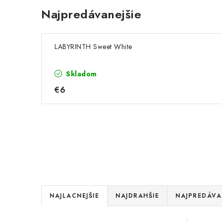
Najpredávanejšie
LABYRINTH Sweet White
Skladom
€6
R
NAJLACNEJŠIE
NAJDRAHŠIE
NAJPREDÁVA
a