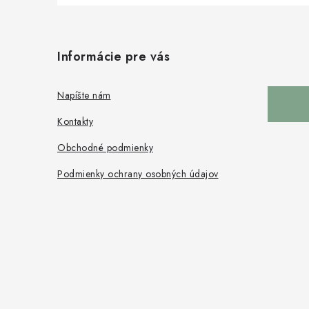
Z
á
Informácie pre vás
p
ä
Napíšte nám
t
Kontakty
i
Obchodné podmienky
e
Podmienky ochrany osobných údajov