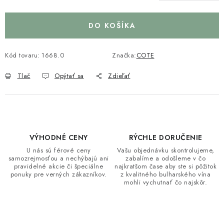
DO KOŠÍKA
Kód tovaru:
1668.0
Značka:
COTE
Tlač
Opýtať sa
Zdieľať
VÝHODNÉ CENY
RÝCHLE DORUČENIE
U nás sú férové ceny
Vašu objednávku skontrolujeme,
samozrejmosťou a nechýbajú ani
zabalíme a odošleme v čo
pravidelné akcie či špeciálne
najkratšom čase aby ste si pôžitok
ponuky pre verných zákazníkov.
z kvalitného bulharského vína
mohli vychutnať čo najskôr.