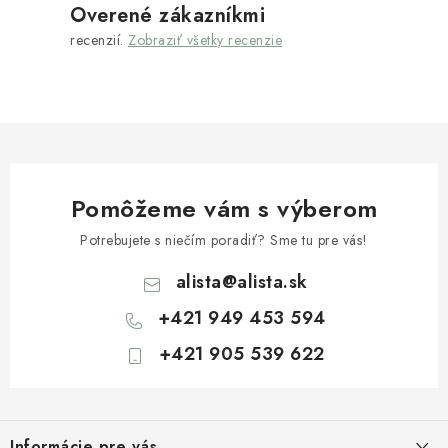
Overené zákazníkmi
recenzií.
Zobraziť všetky recenzie
Pomôžeme vám s výberom
Potrebujete s niečím poradiť? Sme tu pre vás!
alista
@
alista.sk
+421 949 453 594
+421 905 539 622
Z
á
Informácie pre vás