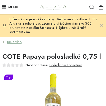
Prejsť
Hľad
na
obsah
Bulharské vína Alista. Firma
ČERVENÉ VÍNO
Alista sa zaoberá dovozom a distribúciou viac ako 300
druhov vín z celého Bulharska. Nájdete u nás široký
sortiment vína
BIELE VÍNO
Biele víno
RUŽOVÉ VÍNO
COTE Papaya polosladké 0,75 l
ŠUMIVÉ VÍNO
Neohodnotené
Podrobnosti hodnotenia
SETY VÍN
Tip
BLOG
KONTAKTY