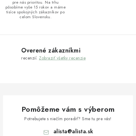
s
pre nás prioritou. Na trhu
pôsobíme vyše 15 rokov a máme
u
tisíce spokojných zákazníkov po
celom Slovensku.
Overené zákazníkmi
recenzií.
Zobraziť všetky recenzie
Pomôžeme vám s výberom
Potrebujete s niečím poradiť? Sme tu pre vás!
alista
@
alista.sk