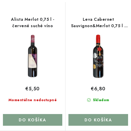
s
n
p
i
r
e
Alista Merlot 0,75 l -
Leva Cabernet
o
p
červené suché víno
Sauvignon&Merlot 0,75 l -
červené suché víno
d
r
u
o
k
d
t
u
o
k
v
t
o
€5,50
€6,80
v
Momentálne nedostupné
Skladom
DO KOŠÍKA
DO KOŠÍKA