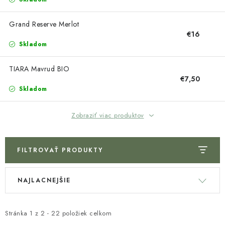
Napíšte nám
Kontakty
Obchodné podmienky
Podmienky ochrany osobných údajov
Grand Reserve Merlot
€16
Skladom
TIARA Mavrud BIO
€7,50
Skladom
Zobraziť viac produktov
FILTROVAŤ PRODUKTY
V
R
NAJLACNEJŠIE
ý
a
p
d
i
e
Stránka
1
z
2
-
22
položiek celkom