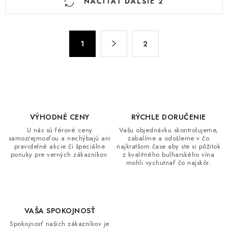
NAČÍTAŤ ĎALŠIE 2
v
l
á
S
d
1
2
t
a
r
c
á
n
i
k
e
o
p
VÝHODNÉ CENY
RÝCHLE DORUČENIE
v
r
U nás sú férové ceny
Vašu objednávku skontrolujeme,
a
v
samozrejmosťou a nechýbajú ani
zabalíme a odošleme v čo
n
pravidelné akcie či špeciálne
najkratšom čase aby ste si pôžitok
k
ponuky pre verných zákazníkov.
z kvalitného bulharského vína
i
y
mohli vychutnať čo najskôr.
e
v
ý
p
VAŠA SPOKOJNOSŤ
i
Spokojnosť našich zákazníkov je