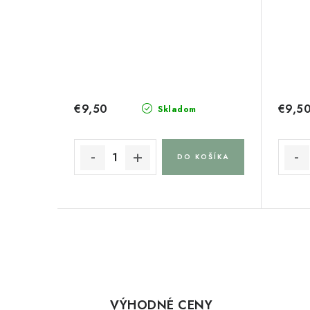
€9,50
€9,5
Skladom
DO KOŠÍKA
O
v
l
VÝHODNÉ CENY