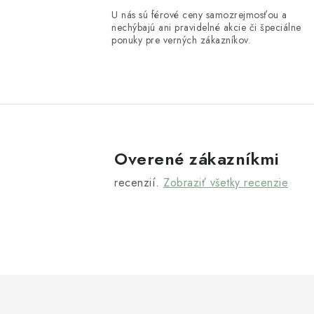
U nás sú férové ceny samozrejmosťou a
á
nechýbajú ani pravidelné akcie či špeciálne
d
ponuky pre verných zákazníkov.
a
c
i
e
Overené zákazníkmi
p
r
recenzií.
Zobraziť všetky recenzie
v
k
y
v
ý