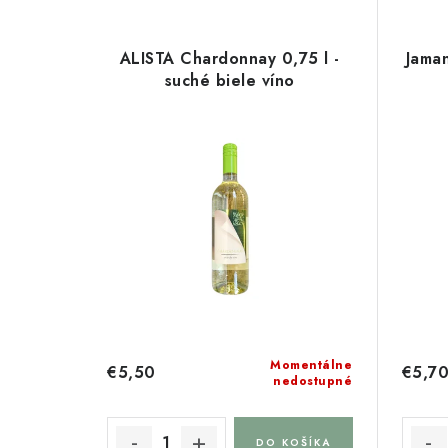
V
d
ý
e
ALISTA Chardonnay 0,75 l -
Jama
p
suché biele víno
n
i
i
s
e
p
p
r
r
o
o
d
d
u
u
Momentálne
€5,50
€5,7
k
nedostupné
k
t
t
DO KOŠÍKA