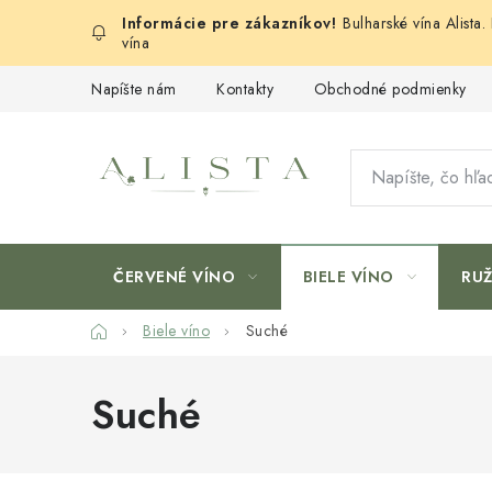
Prejsť
Bulharské vína Alista
na
vína
obsah
Napíšte nám
Kontakty
Obchodné podmienky
ČERVENÉ VÍNO
BIELE VÍNO
RU
Domov
Biele víno
Suché
Suché