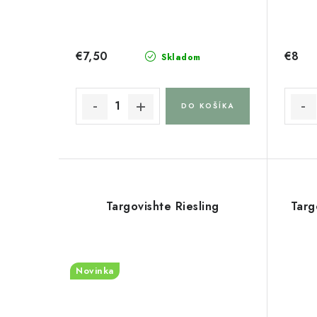
€7,50
€8
Skladom
DO KOŠÍKA
Targovishte Riesling
Targ
Novinka