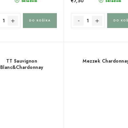
€7,50
Skladom
Skladom
DO KOŠÍKA
DO KOŠ
TT Sauvignon
Mezzek Chardonna
Blanc&Chardonnay