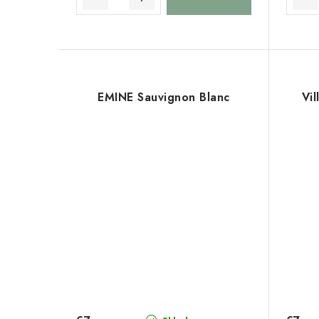
o
o
v
v
EMINE Sauvignon Blanc
Vil