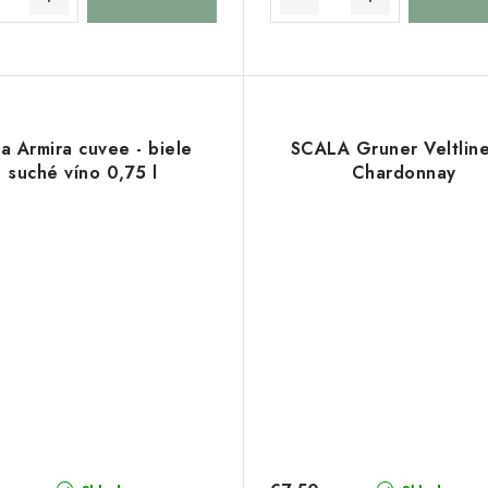
la Armira cuvee - biele
SCALA Gruner Veltlin
suché víno 0,75 l
Chardonnay