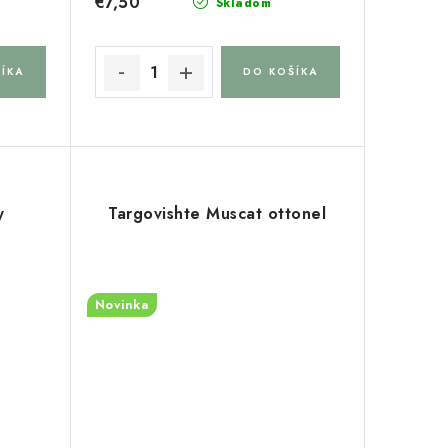
€7,50
Skladom
ÍKA
DO KOŠÍKA
y
Targovishte Muscat ottonel
Novinka