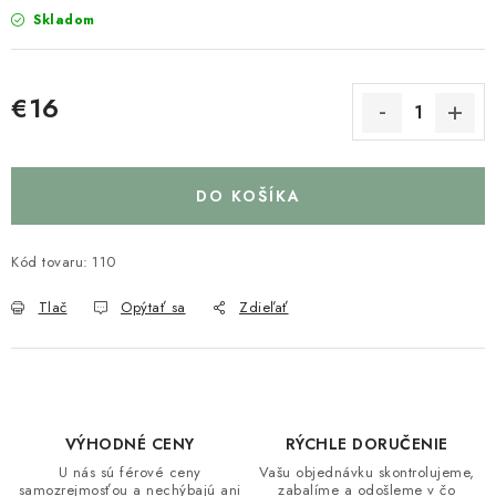
Skladom
€16
Jednotková cena:
DO KOŠÍKA
Kód tovaru:
110
Tlač
Opýtať sa
Zdieľať
VÝHODNÉ CENY
RÝCHLE DORUČENIE
U nás sú férové ceny
Vašu objednávku skontrolujeme,
samozrejmosťou a nechýbajú ani
zabalíme a odošleme v čo