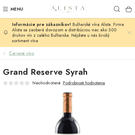
Prejsť
Hľad
na
obsah
Bulharské vína Alista. Firma
ČERVENÉ VÍNO
Alista sa zaoberá dovozom a distribúciou viac ako 300
druhov vín z celého Bulharska. Nájdete u nás široký
sortiment vína
BIELE VÍNO
Červené víno
RUŽOVÉ VÍNO
Grand Reserve Syrah
ŠUMIVÉ VÍNO
Neohodnotené
Podrobnosti hodnotenia
SETY VÍN
BLOG
KONTAKTY