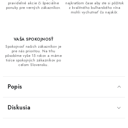
pravidelné akcie či špeciálne
najkratšom čase aby ste si pôžitok
ponuky pre verných zákazníkov.
z kvalitného bulharského vína
mohli vychutnať čo najskôr.
VAŠA SPOKOJNOSŤ
Spokojnosť našich zákazníkov je
pre nás prioritou. Na trhu
pôsobíme vyše 15 rokov a máme
tisíce spokojných zákazníkov po
celom Slovensku.
Popis
Diskusia