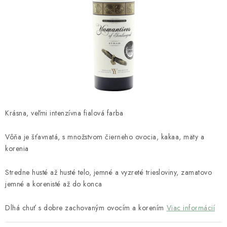
Napíšte nám
Kontakty
Obchodné podmienky
Podmienky ochrany osobných údajov
Krásna, veľmi intenzívna fialová farba
Vôňa je šťavnatá, s množstvom čierneho ovocia, kakaa, mäty a
korenia
Stredne husté až husté telo, jemné a vyzreté triesloviny, zamatovo
jemné a korenisté až do konca
Dlhá chuť s dobre zachovaným ovocím a korením
Viac informácií