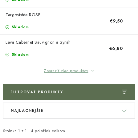
Napíšte nám
Kontakty
Obchodné podmienky
Podmienky ochrany osobných údajov
Targovishte ROSE
€9,50
Skladom
Leva Cabernet Sauvignon a Syrah
€6,80
Skladom
Zobraziť viac produktov
FILTROVAŤ PRODUKTY
V
R
NAJLACNEJŠIE
ý
a
p
d
i
e
Stránka
1
z
1
-
4
položiek celkom