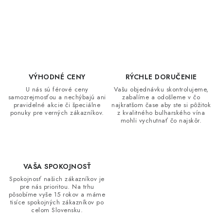
O
v
l
á
d
VÝHODNÉ CENY
RÝCHLE DORUČENIE
a
U nás sú férové ceny
Vašu objednávku skontrolujeme,
samozrejmosťou a nechýbajú ani
zabalíme a odošleme v čo
c
pravidelné akcie či špeciálne
najkratšom čase aby ste si pôžitok
i
ponuky pre verných zákazníkov.
z kvalitného bulharského vína
mohli vychutnať čo najskôr.
e
p
r
v
VAŠA SPOKOJNOSŤ
k
Spokojnosť našich zákazníkov je
y
pre nás prioritou. Na trhu
pôsobíme vyše 15 rokov a máme
v
tisíce spokojných zákazníkov po
celom Slovensku.
ý