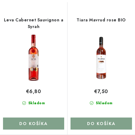
s
n
p
i
r
e
Leva Cabernet Sauvignon a
Tiara Mavrud rose BIO
o
p
Syrah
d
r
u
o
k
d
t
u
o
k
v
t
o
€6,80
€7,50
v
Skladom
Skladom
DO KOŠÍKA
DO KOŠÍKA