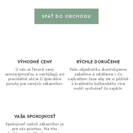
Napíšte nám
Kontakty
Obchodné podmienky
Podmienky ochrany osobných údajov
SPÄŤ DO OBCHODU
VÝHODNÉ CENY
RÝCHLE DORUČENIE
U nás sú férové ceny
Vašu objednávku skontrolujeme,
samozrejmosťou a nechýbajú ani
zabalíme a odošleme v čo
pravidelné akcie či špeciálne
najkratšom čase aby ste si pôžitok
ponuky pre verných zákazníkov.
z kvalitného bulharského vína
mohli vychutnať čo najskôr.
VAŠA SPOKOJNOSŤ
Spokojnosť našich zákazníkov je
pre nás prioritou. Na trhu