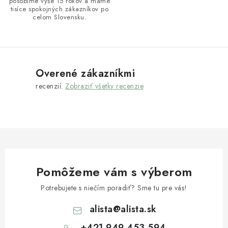
pôsobíme vyše 15 rokov a máme
tisíce spokojných zákazníkov po
celom Slovensku.
Overené zákazníkmi
recenzií.
Zobraziť všetky recenzie
Pomôžeme vám s výberom
Potrebujete s niečím poradiť? Sme tu pre vás!
alista
@
alista.sk
+421 949 453 594